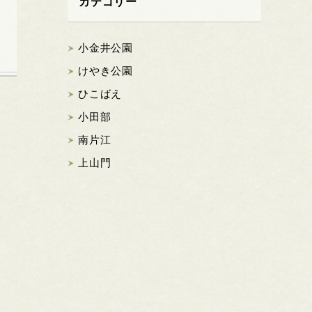
カテゴリー
小金井公園
けやき公園
ひこばえ
小田部
南片江
上山門