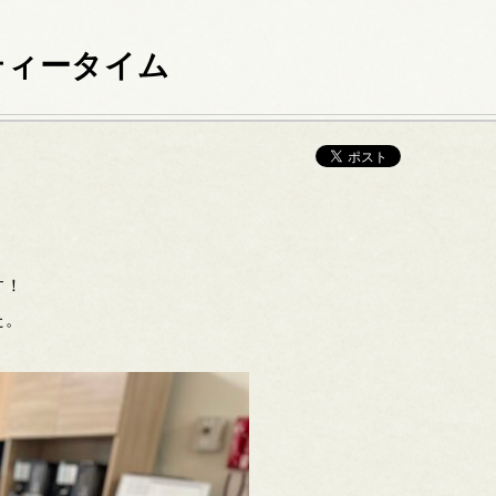
ティータイム
す！
た。