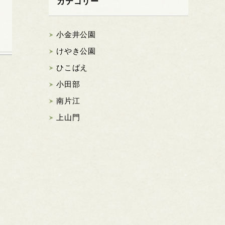
カテゴリー
小金井公園
けやき公園
ひこばえ
小田部
南片江
上山門