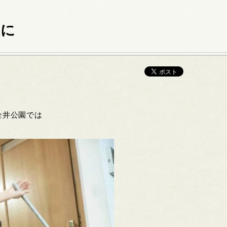
康に
金井公園では