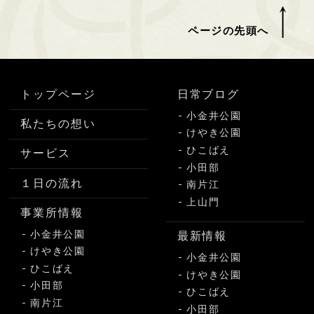
ページの先頭へ
トップページ
日常ブログ
小金井公園
私たちの想い
けやき公園
ひこばえ
サービス
小田部
１日の流れ
南片江
上山門
事業所情報
小金井公園
最新情報
けやき公園
小金井公園
ひこばえ
けやき公園
小田部
ひこばえ
南片江
小田部